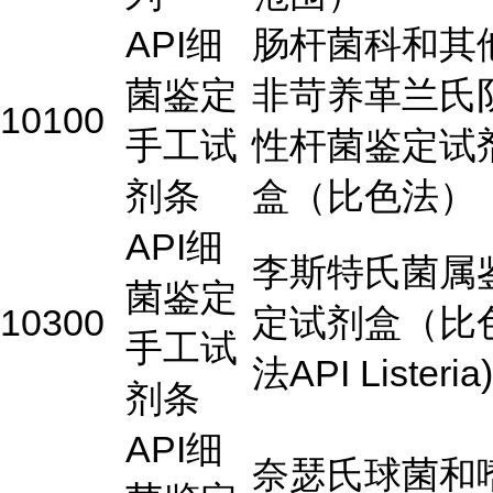
API细
肠杆菌科和其
菌鉴定
非苛养革兰氏
10100
手工试
性杆菌鉴定试
剂条
盒（比色法）
API细
李斯特氏菌属
菌鉴定
10300
定试剂盒（比
手工试
法API Listeria)
剂条
API细
奈瑟氏球菌和