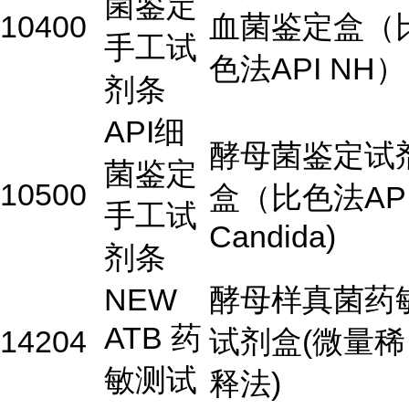
菌鉴定
10400
血菌鉴定盒（
手工试
色法API NH）
剂条
API细
酵母菌鉴定试
菌鉴定
10500
盒（比色法AP
手工试
Candida)
剂条
NEW
酵母样真菌药
ATB 药
14204
试剂盒(微量稀
敏测试
释法)