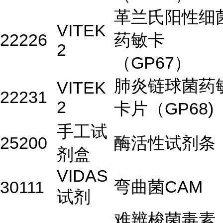
革兰氏阳性细
VITEK
22226
药敏卡
2
（GP67）
肺炎链球菌药
VITEK
22231
2
卡片（GP68)
手工试
25200
酶活性试剂条
剂盒
VIDAS
弯曲菌CAM
30111
试剂
难辨梭菌毒素