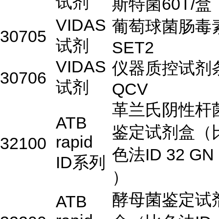
试剂
斯特菌60T/盒
VIDAS
葡萄球菌肠毒
30705
试剂
SET2
VIDAS
仪器质控试剂
30706
试剂
QCV
革兰氏阴性杆
ATB
鉴定试剂盒（
rapid
32100
色法ID 32 GN
ID系列
）
酵母菌鉴定试
ATB