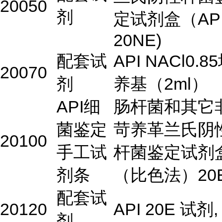
20050
剂
定试剂盒（AP
20NE)
配套试
API NACl0.8
20070
剂
养基（2ml）
API细
肠杆菌和其它
菌鉴定
苛养革兰氏阴
20100
手工试
杆菌鉴定试剂
剂条
（比色法）20
配套试
20120
API 20E 试剂,
剂