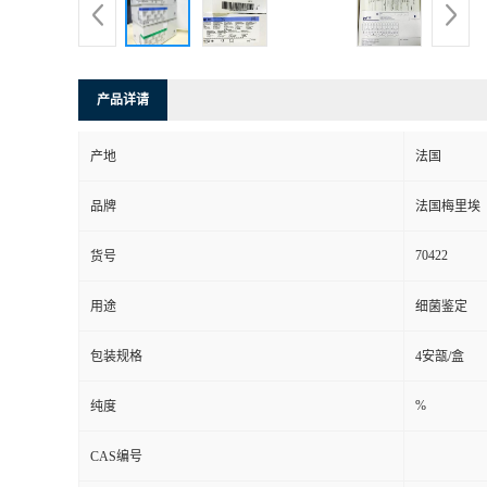
产品详请
产地
法国
品牌
法国梅里埃
70422
货号
用途
细菌鉴定
包装规格
4安瓿/盒
%
纯度
CAS编号