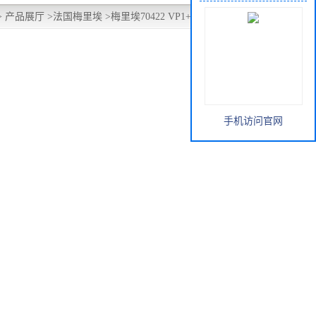
>
产品展厅
>
法国梅里埃
>
梅里埃70422 VP1+VP2优泼氏试剂
手机访问官网