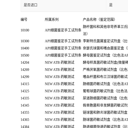
是否进口
是
编号
所属系列
产品名称（鉴定范围）
肠杆菌科和其他非苛养革兰氏
10100
API细菌鉴定手工试剂条
法）
10300
API细菌鉴定手工试剂条
李斯特氏菌属鉴定试剂盒（比色法API
10400
API细菌鉴定手工试剂条
奈瑟氏球菌和嗜血菌鉴定盒（比
10500
API细菌鉴定手工试剂条
酵母菌鉴定试剂盒（比色法API Ca
14204
NEW ATB 药敏测试
酵母样真菌药敏试剂盒(微量稀
14269
NEW ATB 药敏测试
严格厌氧菌药敏试剂盒（比色法
14299
NEW ATB 药敏测试
嗜血杆菌和布兰汉球菌药敏试剂盒
14315
NEW ATB 药敏测试
肠细菌药敏试剂盒（比色法ATB
14325
NEW ATB 药敏测试
葡萄球菌药敏试剂盒（比色法ATB
14335
NEW ATB 药敏测试
尿道肠细菌药敏试剂盒（比色法A
14345
NEW ATB 药敏测试
假单胞菌和非发酵菌药敏试剂盒（
14355
NEW ATB 药敏测试
链球菌和肺炎球菌药敏试剂盒（比
14365
NEW ATB 药敏测试
肠球菌药敏试剂盒（比色法ATB En
14384
NEW ATB 药敏测试
肠道细菌快速药敏试剂盒（比