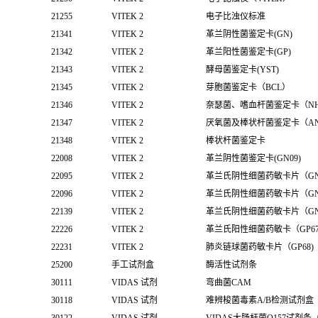
21255
VITEK 2
电子比浊仪标准
21341
VITEK 2
革兰阴性菌鉴定卡(GN)
21342
VITEK 2
革兰阳性菌鉴定卡(GP)
21343
VITEK 2
酵母菌鉴定卡(YST)
21345
VITEK 2
芽胞菌鉴定卡（BCL）
21346
VITEK 2
奈瑟菌、嗜血杆菌鉴定卡（N
21347
VITEK 2
厌氧菌及棒状杆菌鉴定卡（A
21348
VITEK 2
棒状杆菌鉴定卡
22008
VITEK 2
革兰阴性菌鉴定卡(GN09)
22095
VITEK 2
革兰氏阴性细菌药敏卡片（GN
22096
VITEK 2
革兰氏阴性细菌药敏卡片（GN
22139
VITEK 2
革兰氏阴性细菌药敏卡片（GN
22226
VITEK 2
革兰氏阳性细菌药敏卡（GP6
22231
VITEK 2
肺炎链球菌药敏卡片（GP68)
25200
手工试剂盒
酶活性试剂条
30111
VIDAS 试剂
弯曲菌CAM
30118
VIDAS 试剂
难辨梭菌毒素A/B检测试剂