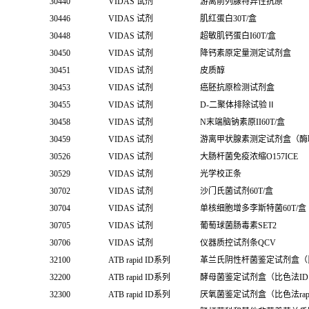
30440
VIDAS 试剂
游离前列腺特异性抗原
30446
VIDAS 试剂
肌红蛋白30T/盒
30448
VIDAS 试剂
超敏肌钙蛋白I60T/盒
30450
VIDAS 试剂
降钙素原定量测定试剂盒
30451
VIDAS 试剂
皮质醇
30453
VIDAS 试剂
癌胚抗原检测试剂盒
30455
VIDAS 试剂
D-二聚体排除试验Ⅱ
30458
VIDAS 试剂
N末端脑钠素原II60T/盒
30459
VIDAS 试剂
游离甲状腺素测定试剂盒（酶
30526
VIDAS 试剂
大肠杆菌免疫浓缩O157ICE
30529
VIDAS 试剂
光学校正条
30702
VIDAS 试剂
沙门氏菌试剂60T/盒
30704
VIDAS 试剂
单核细胞增多李斯特菌60T/盒
30705
VIDAS 试剂
葡萄球菌肠毒素SET2
30706
VIDAS 试剂
仪器质控试剂条QCV
32100
ATB rapid ID系列
革兰氏阴性杆菌鉴定试剂盒（比色法
32200
ATB rapid ID系列
酵母菌鉴定试剂盒（比色法ID 3
32300
ATB rapid ID系列
厌氧菌鉴定试剂盒（比色法rapid I