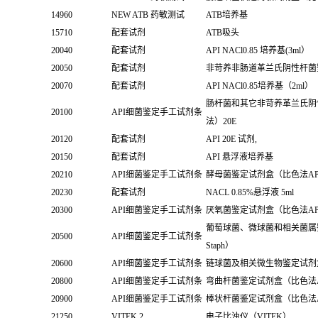
14960
NEW ATB 药敏测试
ATB培养基
15710
配套试剂
ATB吸头
20040
配套试剂
API NACl0.85 培养基(3ml）
20050
配套试剂
非苛养非肠道革兰氏阴性杆菌鉴定
20070
配套试剂
API NACl0.85培养基（2ml）
肠杆菌和其它非苛养革兰氏阴
20100
API细菌鉴定手工试剂条
法）20E
20120
配套试剂
API 20E 试剂,
20150
配套试剂
API 悬浮液培养基
20210
API细菌鉴定手工试剂条
酵母菌鉴定试剂盒（比色法API 
20230
配套试剂
NACL 0.85%悬浮液 5ml
20300
API细菌鉴定手工试剂条
厌氧菌鉴定试剂盒（比色法API
葡萄球菌、微球菌和相关菌属鉴
20500
API细菌鉴定手工试剂条
Staph）
20600
API细菌鉴定手工试剂条
链球菌及相关微生物鉴定试剂盒（比
20800
API细菌鉴定手工试剂条
弯曲杆菌鉴定试剂盒（比色法API
20900
API细菌鉴定手工试剂条
棒状杆菌鉴定试剂盒（比色法API
21250
VITEK 2
电子比浊仪（VITEK）