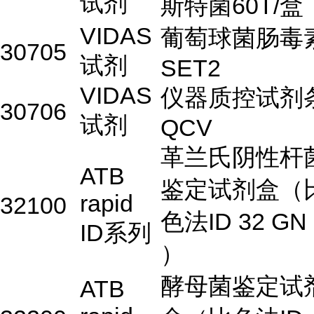
试剂
斯特菌60T/盒
VIDAS
葡萄球菌肠毒
30705
试剂
SET2
VIDAS
仪器质控试剂
30706
试剂
QCV
革兰氏阴性杆
ATB
鉴定试剂盒（
rapid
32100
色法ID 32 GN
ID系列
）
酵母菌鉴定试
ATB