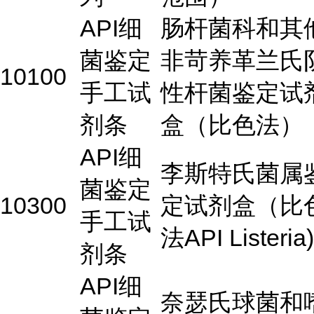
API细
肠杆菌科和其
菌鉴定
非苛养革兰氏
10100
手工试
性杆菌鉴定试
剂条
盒（比色法）
API细
李斯特氏菌属
菌鉴定
10300
定试剂盒（比
手工试
法API Listeria)
剂条
API细
奈瑟氏球菌和