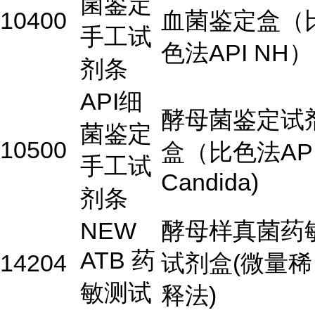
菌鉴定
10400
血菌鉴定盒（
手工试
色法API NH）
剂条
API细
酵母菌鉴定试
菌鉴定
10500
盒（比色法AP
手工试
Candida)
剂条
NEW
酵母样真菌药
ATB 药
14204
试剂盒(微量稀
敏测试
释法)