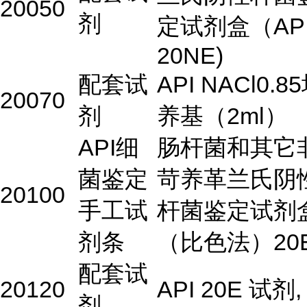
20050
剂
定试剂盒（AP
20NE)
配套试
API NACl0.8
20070
剂
养基（2ml）
API细
肠杆菌和其它
菌鉴定
苛养革兰氏阴
20100
手工试
杆菌鉴定试剂
剂条
（比色法）20
配套试
20120
API 20E 试剂,
剂