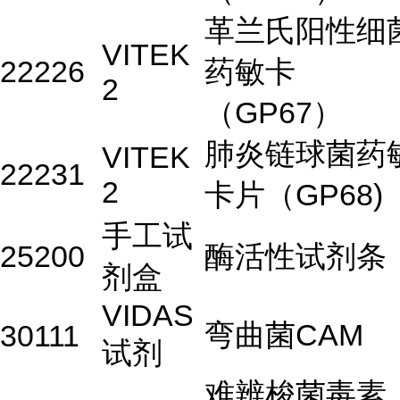
革兰氏阳性细
VITEK
22226
药敏卡
2
（GP67）
肺炎链球菌药
VITEK
22231
2
卡片（GP68)
手工试
25200
酶活性试剂条
剂盒
VIDAS
弯曲菌CAM
30111
试剂
难辨梭菌毒素