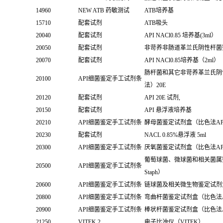
14960
NEW ATB 药敏测试
ATB培养基
15710
配套试剂
ATB吸头
20040
配套试剂
API NACl0.85 培养基(3ml）
20050
配套试剂
非苛养非肠道革兰氏阴性杆菌鉴定
20070
配套试剂
API NACl0.85培养基（2ml）
肠杆菌和其它非苛养革兰氏阴
20100
API细菌鉴定手工试剂条
法）20E
20120
配套试剂
API 20E 试剂,
20150
配套试剂
API 悬浮液培养基
20210
API细菌鉴定手工试剂条
酵母菌鉴定试剂盒（比色法API 
20230
配套试剂
NACL 0.85%悬浮液 5ml
20300
API细菌鉴定手工试剂条
厌氧菌鉴定试剂盒（比色法API
葡萄球菌、微球菌和相关菌属鉴
20500
API细菌鉴定手工试剂条
Staph）
20600
API细菌鉴定手工试剂条
链球菌及相关微生物鉴定试剂盒（比
20800
API细菌鉴定手工试剂条
弯曲杆菌鉴定试剂盒（比色法API
20900
API细菌鉴定手工试剂条
棒状杆菌鉴定试剂盒（比色法API
21250
VITEK 2
电子比浊仪（VITEK）