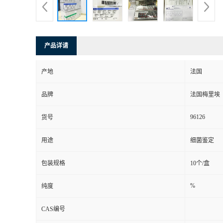
产品详请
产地
法国
品牌
法国梅里埃
96126
货号
用途
细菌鉴定
包装规格
10个/盒
%
纯度
CAS编号