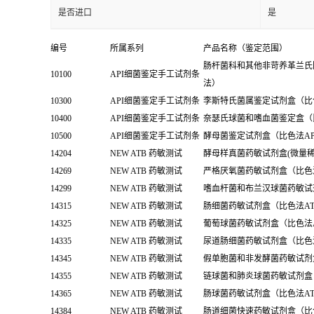
是否进口
是
编号
所属系列
产品名称（鉴定范围）
肠杆菌科和其他非苛养革兰氏
10100
API细菌鉴定手工试剂条
法）
10300
API细菌鉴定手工试剂条
李斯特氏菌属鉴定试剂盒（比色法API
10400
API细菌鉴定手工试剂条
奈瑟氏球菌和嗜血菌鉴定盒（比
10500
API细菌鉴定手工试剂条
酵母菌鉴定试剂盒（比色法API Ca
14204
NEW ATB 药敏测试
酵母样真菌药敏试剂盒(微量稀
14269
NEW ATB 药敏测试
严格厌氧菌药敏试剂盒（比色法
14299
NEW ATB 药敏测试
嗜血杆菌和布兰汉球菌药敏试剂盒
14315
NEW ATB 药敏测试
肠细菌药敏试剂盒（比色法ATB
14325
NEW ATB 药敏测试
葡萄球菌药敏试剂盒（比色法ATB
14335
NEW ATB 药敏测试
尿道肠细菌药敏试剂盒（比色法A
14345
NEW ATB 药敏测试
假单胞菌和非发酵菌药敏试剂盒（
14355
NEW ATB 药敏测试
链球菌和肺炎球菌药敏试剂盒（比
14365
NEW ATB 药敏测试
肠球菌药敏试剂盒（比色法ATB En
14384
NEW ATB 药敏测试
肠道细菌快速药敏试剂盒（比