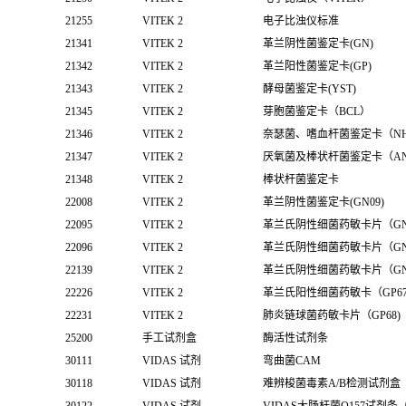
21255
VITEK 2
电子比浊仪标准
21341
VITEK 2
革兰阴性菌鉴定卡(GN)
21342
VITEK 2
革兰阳性菌鉴定卡(GP)
21343
VITEK 2
酵母菌鉴定卡(YST)
21345
VITEK 2
芽胞菌鉴定卡（BCL）
21346
VITEK 2
奈瑟菌、嗜血杆菌鉴定卡（N
21347
VITEK 2
厌氧菌及棒状杆菌鉴定卡（A
21348
VITEK 2
棒状杆菌鉴定卡
22008
VITEK 2
革兰阴性菌鉴定卡(GN09)
22095
VITEK 2
革兰氏阴性细菌药敏卡片（GN
22096
VITEK 2
革兰氏阴性细菌药敏卡片（GN
22139
VITEK 2
革兰氏阴性细菌药敏卡片（GN
22226
VITEK 2
革兰氏阳性细菌药敏卡（GP6
22231
VITEK 2
肺炎链球菌药敏卡片（GP68)
25200
手工试剂盒
酶活性试剂条
30111
VIDAS 试剂
弯曲菌CAM
30118
VIDAS 试剂
难辨梭菌毒素A/B检测试剂