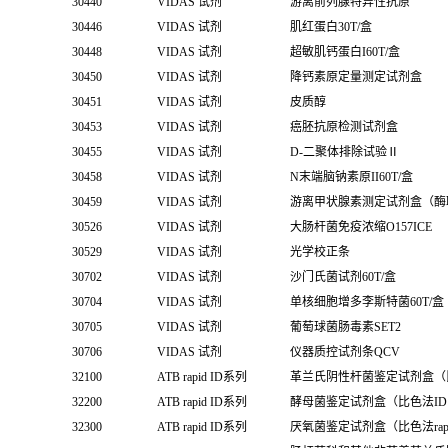
30440
VIDAS 试剂
游离前列腺特异性抗原
30446
VIDAS 试剂
肌红蛋白30T/盒
30448
VIDAS 试剂
超敏肌钙蛋白I60T/盒
30450
VIDAS 试剂
降钙素原定量测定试剂盒
30451
VIDAS 试剂
皮质醇
30453
VIDAS 试剂
癌胚抗原检测试剂盒
30455
VIDAS 试剂
D-二聚体排除试验Ⅱ
30458
VIDAS 试剂
N末端脑钠素原II60T/盒
30459
VIDAS 试剂
游离甲状腺素测定试剂盒（酶
30526
VIDAS 试剂
大肠杆菌免疫浓缩O157ICE
30529
VIDAS 试剂
光学校正条
30702
VIDAS 试剂
沙门氏菌试剂60T/盒
30704
VIDAS 试剂
单核细胞增多李斯特菌60T/盒
30705
VIDAS 试剂
葡萄球菌肠毒素SET2
30706
VIDAS 试剂
仪器质控试剂条QCV
32100
ATB rapid ID系列
革兰氏阴性杆菌鉴定试剂盒（比色法
32200
ATB rapid ID系列
酵母菌鉴定试剂盒（比色法ID 3
32300
ATB rapid ID系列
厌氧菌鉴定试剂盒（比色法rapid I