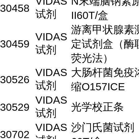
VIDAS
N末端脑钠素
30458
试剂
II60T/盒
游离甲状腺素
VIDAS
30459
定试剂盒（酶
试剂
荧光法）
VIDAS
大肠杆菌免疫
30526
试剂
缩O157ICE
VIDAS
光学校正条
30529
试剂
VIDAS
沙门氏菌试剂
30702