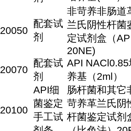
非苛养非肠道
配套试
兰氏阴性杆菌
20050
剂
定试剂盒（AP
20NE)
配套试
API NACl0.8
20070
剂
养基（2ml）
API细
肠杆菌和其它
菌鉴定
苛养革兰氏阴
20100
手工试
杆菌鉴定试剂
剂条
（比色法）20