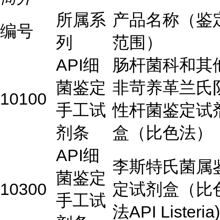
所属系
产品名称（鉴
编号
列
范围）
API细
肠杆菌科和其
菌鉴定
非苛养革兰氏
10100
手工试
性杆菌鉴定试
剂条
盒（比色法）
API细
李斯特氏菌属
菌鉴定
10300
定试剂盒（比
手工试
法API Listeria)