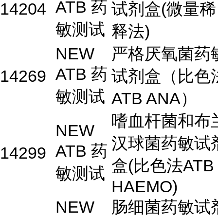
ATB 药
14204
试剂盒(微量稀
敏测试
释法)
NEW
严格厌氧菌药
ATB 药
14269
试剂盒（比色
敏测试
ATB ANA）
嗜血杆菌和布
NEW
汉球菌药敏试
ATB 药
14299
盒(比色法ATB
敏测试
HAEMO)
NEW
肠细菌药敏试