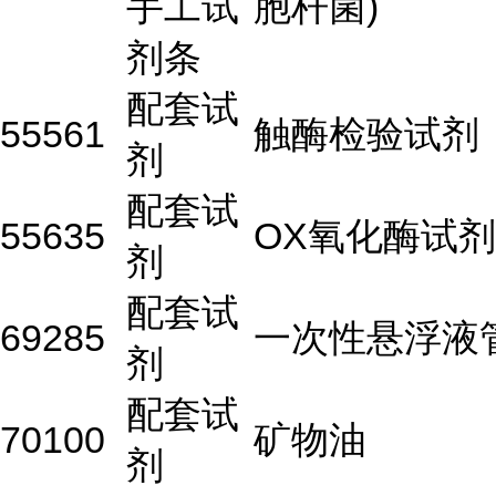
手工试
胞杆菌)
剂条
配套试
55561
触酶检验试剂
剂
配套试
55635
OX氧化酶试剂
剂
配套试
69285
一次性悬浮液
剂
配套试
70100
矿物油
剂