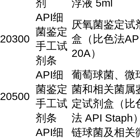
剂
浮液 5ml
API细
厌氧菌鉴定试
菌鉴定
20300
盒（比色法AP
手工试
20A）
剂条
API细
葡萄球菌、微
菌鉴定
菌和相关菌属
20500
手工试
定试剂盒（比
剂条
法 API Staph
API细
链球菌及相关