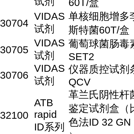
试剂
60T/盒
VIDAS
单核细胞增多
30704
试剂
斯特菌60T/盒
VIDAS
葡萄球菌肠毒
30705
试剂
SET2
VIDAS
仪器质控试剂
30706
试剂
QCV
革兰氏阴性杆
ATB
鉴定试剂盒（
rapid
32100
色法ID 32 GN
ID系列