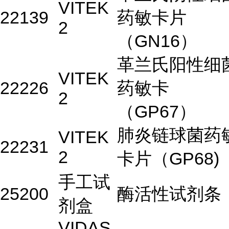
VITEK
22139
药敏卡片
2
（GN16）
革兰氏阳性细
VITEK
22226
药敏卡
2
（GP67）
肺炎链球菌药
VITEK
22231
2
卡片（GP68)
手工试
25200
酶活性试剂条
剂盒
VIDAS