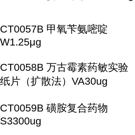
CT0057B 甲氧苄氨嘧啶
W1.25μg
CT0058B 万古霉素药敏实验
纸片（扩散法）VA30ug
CT0059B 磺胺复合药物
S3300ug