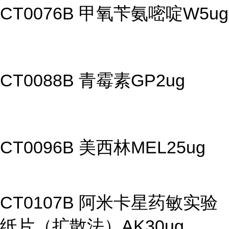
CT0076B 甲氧苄氨嘧啶W5ug
CT0088B 青霉素GP2ug
CT0096B 美西林MEL25ug
CT0107B 阿米卡星药敏实验
纸片（扩散法）AK30ug