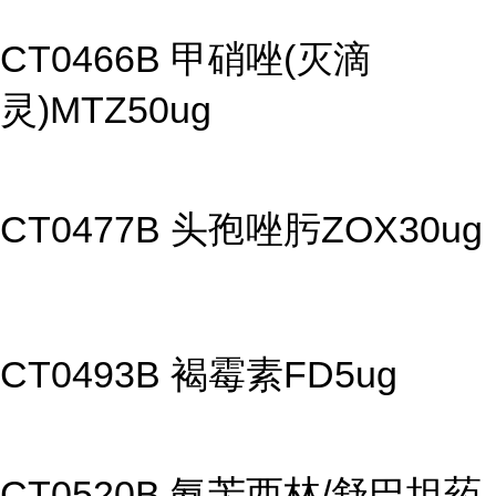
CT0466B 甲硝唑(灭滴
灵)MTZ50ug
CT0477B 头孢唑肟ZOX30ug
CT0493B 褐霉素FD5ug
CT0520B 氨苄西林/舒巴坦药