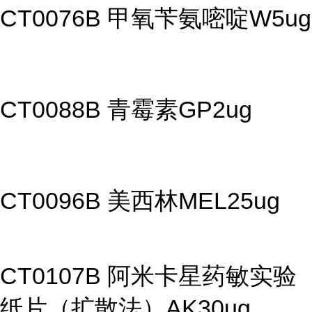
CT0076B 甲氧苄氨嘧啶W5ug
CT0088B 青霉素GP2ug
CT0096B 美西林MEL25ug
CT0107B 阿米卡星药敏实验
纸片（扩散法）AK30ug