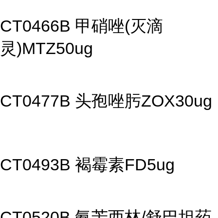
CT0466B 甲硝唑(灭滴
灵)MTZ50ug
CT0477B 头孢唑肟ZOX30ug
CT0493B 褐霉素FD5ug
CT0520B 氨苄西林/舒巴坦药