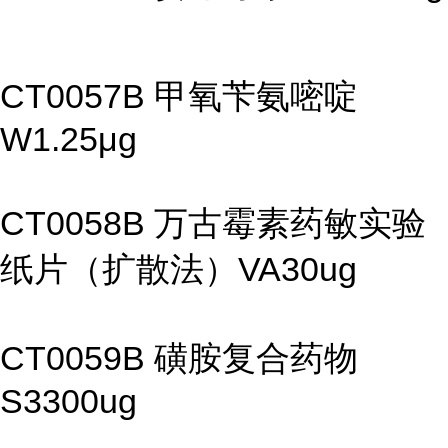
CT0057B 甲氧苄氨嘧啶
W1.25μg
CT0058B 万古霉素药敏实验
纸片（扩散法）VA30ug
CT0059B 磺胺复合药物
S3300ug