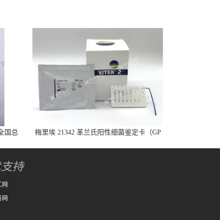
全国总
梅里埃 21342 革兰氏阳性细菌鉴定卡（GP
卡）
术支持
工网
务网