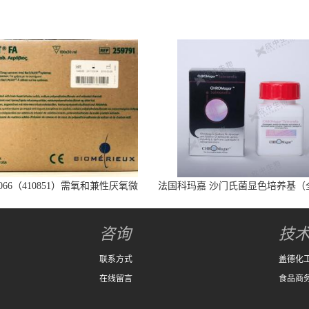
066（410851）需氧和兼性厌氧微
法国科玛嘉 沙门氏菌显色培养基（
生物培养瓶
代）25L/瓶
咨询
技
联系方式
盖德化
在线留言
食品商