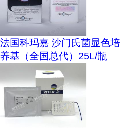
法国科玛嘉 沙门氏菌显色培
养基（全国总代）25L/瓶