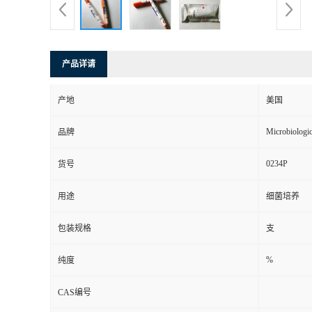
产品详请
产地
美国
Microbiologi
品牌
0234P
货号
用途
细菌培养
包装规格
支
%
纯度
CAS编号