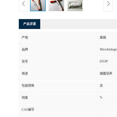
产品详请
产地
美国
Microbiologi
品牌
0353P
货号
用途
细菌培养
包装规格
支
%
纯度
CAS编号