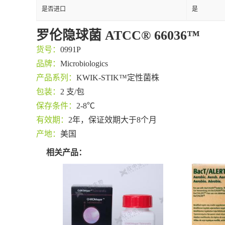
是否进口
是
罗伦隐球菌 ATCC® 66036™
货号：
0991P
品牌：
Microbiologics
产品系列：
KWIK-STIK™定性菌株
包装：
2 支/包
保存条件：
2-8℃
有效期：
2年，保证效期大于8个月
产地：
美国
相关产品：