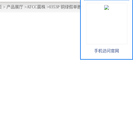
页
>
产品展厅
>
ATCC菌株
>
0353P 铜绿假单胞菌 ATCC 27853
手机访问官网