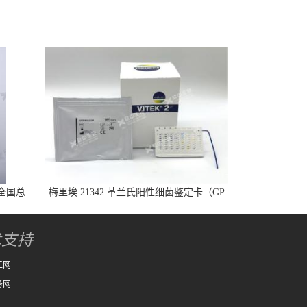
全国总
梅里埃 21342 革兰氏阳性细菌鉴定卡（GP
卡）
术支持
工网
务网