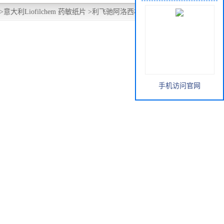
>
意大利Liofilchem 药敏纸片
>
利飞驰阿洛西林药敏纸片75ug
手机访问官网