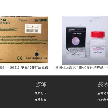
066（410851）需氧和兼性厌氧微
法国科玛嘉 沙门氏菌显色培养基（
生物培养瓶
代）25L/瓶
咨询
技
联系方式
盖德化
在线留言
食品商