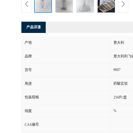
产品详请
产地
意大利
品牌
意大利利飞
9007
货号
用途
药敏实验
包装规格
250片/盒
%
纯度
CAS编号