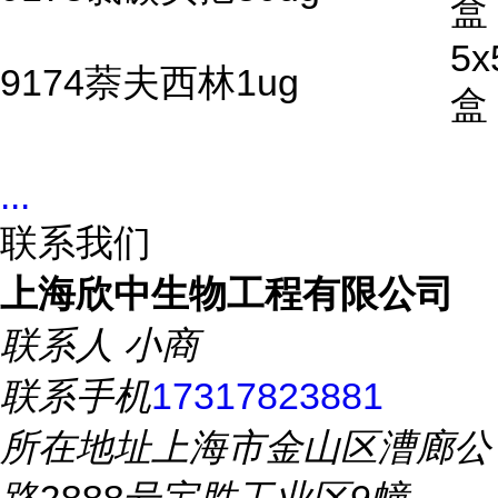
盒
5x
9174萘夫西林1ug
盒
...
联系我们
上海欣中生物工程有限公司
联系人
小商
联系手机
17317823881
所在地址
上海市金山区漕廊公