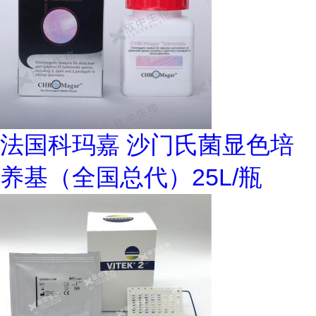
法国科玛嘉 沙门氏菌显色培
养基（全国总代）25L/瓶