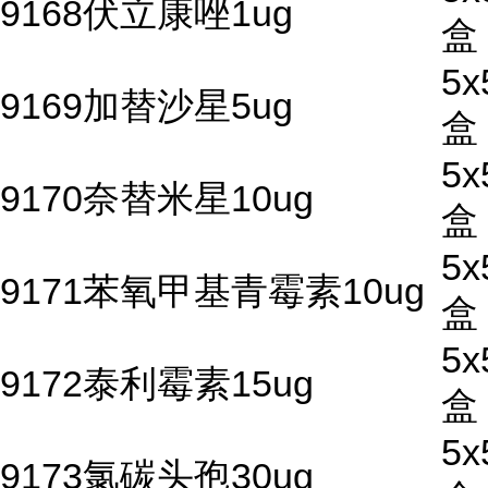
9168伏立康唑1ug
盒
5x
9169加替沙星5ug
盒
5x
9170奈替米星10ug
盒
5x
9171苯氧甲基青霉素10ug
盒
5x
9172泰利霉素15ug
盒
5x
9173氯碳头孢30ug