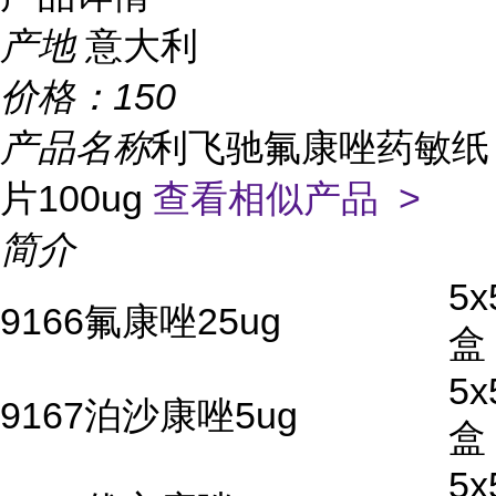
产地
意大利
价格：
150
产品名称
利飞驰氟康唑药敏纸
片100ug
查看相似产品 >
简介
5x
9166氟康唑25ug
盒
5x
9167泊沙康唑5ug
盒
5x