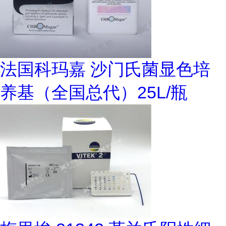
法国科玛嘉 沙门氏菌显色培
养基（全国总代）25L/瓶