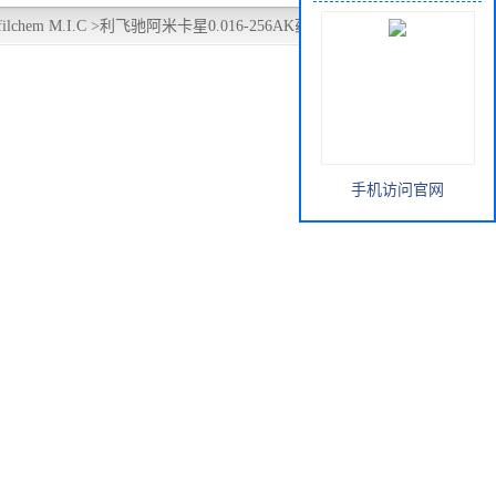
lchem M.I.C
>
利飞驰阿米卡星0.016-256AK药敏纸条ETEST
手机访问官网