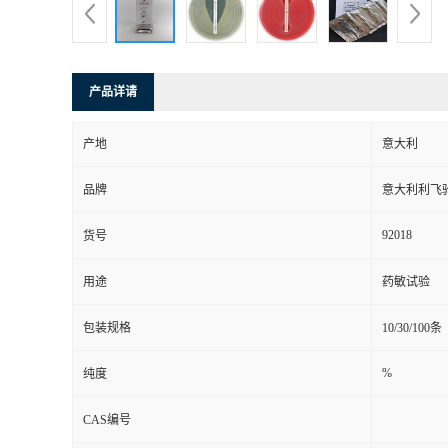
产品详请
产地
意大利
品牌
意大利利飞
92018
货号
用途
药敏试验
包装规格
10/30/100条
%
纯度
CAS编号