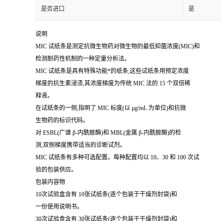
是否进口
是
说明
MIC 试纸条是测定抗微生物药对微生物的最低抑菌浓度(MIC)和
检测耐药性机制的一种定量分析法。
MIC 试纸条是具有特殊功能*的纸条,这些试纸条用预定浓度
梯度的抗生素浸渍,其浓度梯度为传统 MIC 法的 15 个双倍稀
释液。
在试纸条的一侧,指明了 MIC 标度(以 μg/mL 为单位)和抗微
生物药的标识代码。
对 ESBL(广谱 β-内酰胺酶)和 MBL(金属 β-内酰胺酶)的检
测,双侧梯度携带适当的诊断试剂。
MIC 试纸条有多种可选配置。每种配置均以 10、30 和 100 次试
验的包装供应。
包装内容物
10次试验盒含有 10张试纸条(逐个包装于干燥剂封袋)和
一份使用说明书。
30次试验盒含有 30张试纸条(逐个包装于干燥剂封袋)和