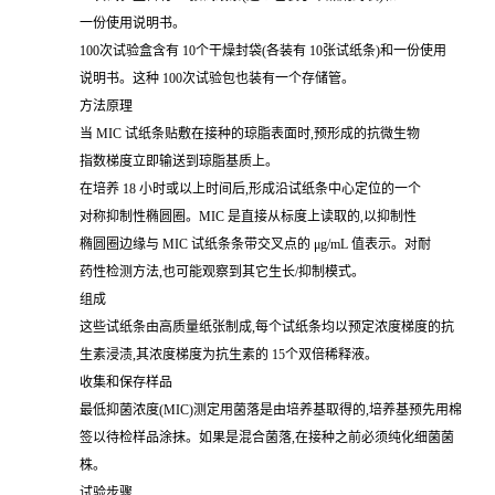
一份使用说明书。
100次试验盒含有 10个干燥封袋(各装有 10张试纸条)和一份使用
说明书。这种 100次试验包也装有一个存储管。
方法原理
当 MIC 试纸条贴敷在接种的琼脂表面时,预形成的抗微生物
指数梯度立即输送到琼脂基质上。
在培养 18 小时或以上时间后,形成沿试纸条中心定位的一个
对称抑制性椭圆圈。MIC 是直接从标度上读取的,以抑制性
椭圆圈边缘与 MIC 试纸条条带交叉点的 μg/mL 值表示。对耐
药性检测方法,也可能观察到其它生长/抑制模式。
组成
这些试纸条由高质量纸张制成,每个试纸条均以预定浓度梯度的抗
生素浸渍,其浓度梯度为抗生素的 15个双倍稀释液。
收集和保存样品
最低抑菌浓度(MIC)测定用菌落是由培养基取得的,培养基预先用棉
签以待检样品涂抹。如果是混合菌落,在接种之前必须纯化细菌菌
株。
试验步骤