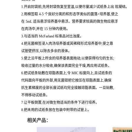
1.开启封袋前,先将封袋恢复至室温,以便尽量减少试纸条上出 现凝结。
2.用棉签取 4-5 个良好分离的和形态学类似的菌落+培养基,使之
在 5mL 适当悬浮培养基中悬浮。营养要求较高的微生物应悬浮
在肉汤中,并在 15 分钟内使用。
3.与适当的 McFarland 标准品对比浊度。
4.把无菌棉签浸入肉汤培养基或其稀释形式培养基中,使之靠
试管壁挤压,以除去多余的液体。
5.使之沿平板上所含的培养基表面拖动,以便获得均匀的生长;
吸收过量的水分吸收,确保该表面完全干燥,再应用试纸条。
6.把试纸条贴敷在琼脂表面上,令 MIC 标度向上,且试纸条的
代码面向平板的外部,用无菌钳把它按压在琼脂表面上,确保
抗生素梯度的全部长度试纸均完全接触琼脂表面。一旦贴敷,
不得移动试纸条。
7.让平板倒置,在对微生物适当的条件下进行培养。
8.把未用的试纸条放在包装中附带的试管上。
相关产品：