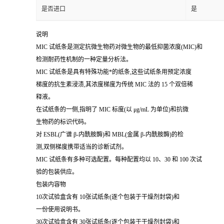
是否进口
是
说明
MIC 试纸条是测定抗微生物药对微生物的最低抑菌浓度(MIC)和
检测耐药性机制的一种定量分析法。
MIC 试纸条是具有特殊功能*的纸条,这些试纸条用预定浓度
梯度的抗生素浸渍,其浓度梯度为传统 MIC 法的 15 个双倍稀
释液。
在试纸条的一侧,指明了 MIC 标度(以 μg/mL 为单位)和抗微
生物药的标识代码。
对 ESBL(广谱 β-内酰胺酶)和 MBL(金属 β-内酰胺酶)的检
测,双侧梯度携带适当的诊断试剂。
MIC 试纸条有多种可选配置。每种配置均以 10、30 和 100 次试
验的包装供应。
包装内容物
10次试验盒含有 10张试纸条(逐个包装于干燥剂封袋)和
一份使用说明书。
30次试验盒含有 30张试纸条(逐个包装于干燥剂封袋)和