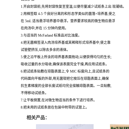
1.开启封袋前,先将封袋恢复至室温,以便尽量减少试纸条上出 现凝结。
2.用棉签取 4-5 个良好分离的和形态学类似的菌落+培养基,使之
在 5mL 适当悬浮培养基中悬浮。营养要求较高的微生物应悬浮
在肉汤中,并在 15 分钟内使用。
3.与适当的 McFarland 标准品对比浊度。
4.把无菌棉签浸入肉汤培养基或其稀释形式培养基中,使之靠
试管壁挤压,以除去多余的液体。
5.使之沿平板上所含的培养基表面拖动,以便获得均匀的生长;
吸收过量的水分吸收,确保该表面完全干燥,再应用试纸条。
6.把试纸条贴敷在琼脂表面上,令 MIC 标度向上,且试纸条的
代码面向平板的外部,用无菌钳把它按压在琼脂表面上,确保
抗生素梯度的全部长度试纸均完全接触琼脂表面。一旦贴敷,
不得移动试纸条。
7.让平板倒置,在对微生物适当的条件下进行培养。
8.把未用的试纸条放在包装中附带的试管上。
相关产品：