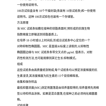
一份使用说明书。
100次试验盒含有 10个干燥封袋(各装有 10张试纸条)和一份使用
说明书。这种 100次试验包也装有一个存储管。
方法原理
当 MIC 试纸条贴敷在接种的琼脂表面时,预形成的抗微生物
指数梯度立即输送到琼脂基质上。
在培养 18 小时或以上时间后,形成沿试纸条中心定位的一个
对称抑制性椭圆圈。MIC 是直接从标度上读取的,以抑制性
椭圆圈边缘与 MIC 试纸条条带交叉点的 μg/mL 值表示。对耐
药性检测方法,也可能观察到其它生长/抑制模式。
组成
这些试纸条由高质量纸张制成,每个试纸条均以预定浓度梯度的抗
生素浸渍,其浓度梯度为抗生素的 15个双倍稀释液。
收集和保存样品
最低抑菌浓度(MIC)测定用菌落是由培养基取得的,培养基预先用棉
签以待检样品涂抹。如果是混合菌落,在接种之前必须纯化细菌菌
株。
试验步骤