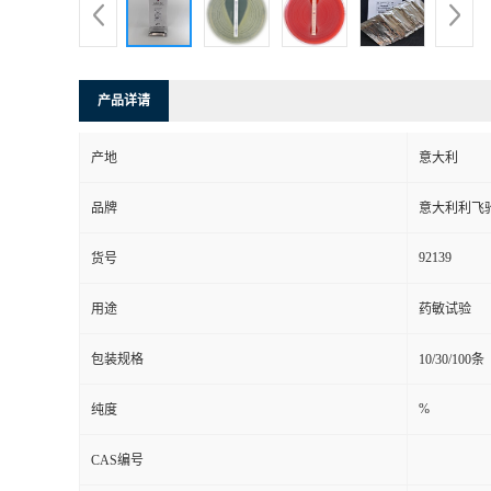
产品详请
产地
意大利
品牌
意大利利飞
92139
货号
用途
药敏试验
包装规格
10/30/100条
%
纯度
CAS编号