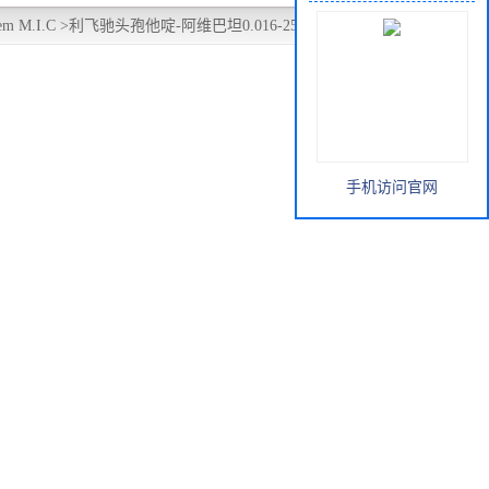
m M.I.C
>
利飞驰头孢他啶-阿维巴坦0.016-256CZA药敏纸条
手机访问官网