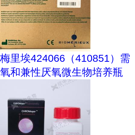
梅里埃424066（410851）需
氧和兼性厌氧微生物培养瓶