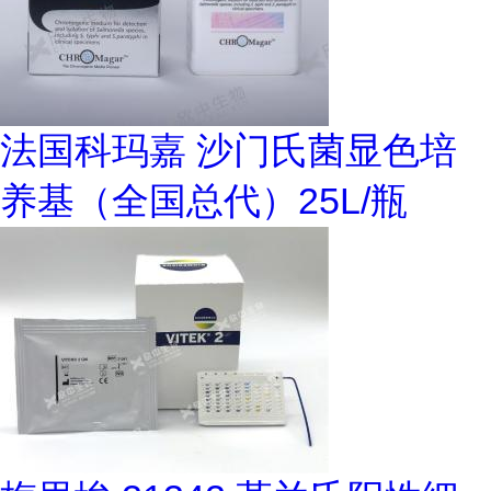
法国科玛嘉 沙门氏菌显色培
养基（全国总代）25L/瓶