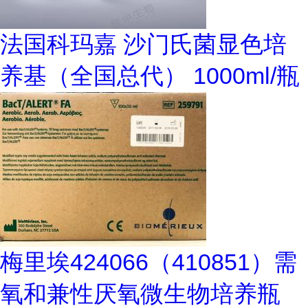
法国科玛嘉 沙门氏菌显色培
养基（全国总代） 1000ml/瓶
梅里埃424066（410851）需
氧和兼性厌氧微生物培养瓶