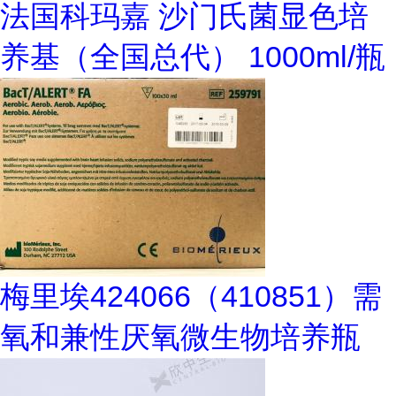
法国科玛嘉 沙门氏菌显色培
养基（全国总代） 1000ml/瓶
梅里埃424066（410851）需
氧和兼性厌氧微生物培养瓶