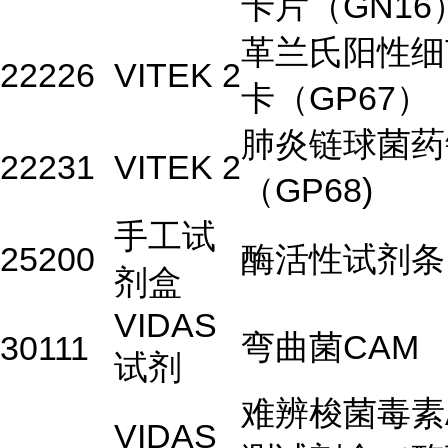
卡片（GN16
革兰氏阳性细
22226
VITEK 2
卡（GP67）
肺炎链球菌药
22231
VITEK 2
（GP68)
手工试
25200
酶活性试剂条
剂盒
VIDAS
弯曲菌CAM
30111
试剂
难辨梭菌毒素A
VIDAS