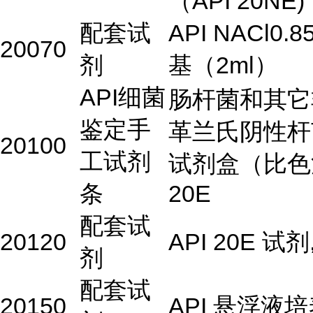
（API 20NE)
配套试
API NACl0.
20070
剂
基（2ml）
API细菌
肠杆菌和其它
鉴定手
革兰氏阴性杆
20100
工试剂
试剂盒（比色
条
20E
配套试
20120
API 20E 试剂
剂
配套试
20150
API 悬浮液