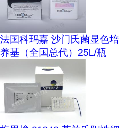
法国科玛嘉 沙门氏菌显色培
养基（全国总代）25L/瓶