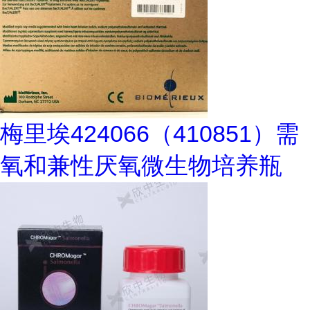
梅里埃424066（410851）需
氧和兼性厌氧微生物培养瓶